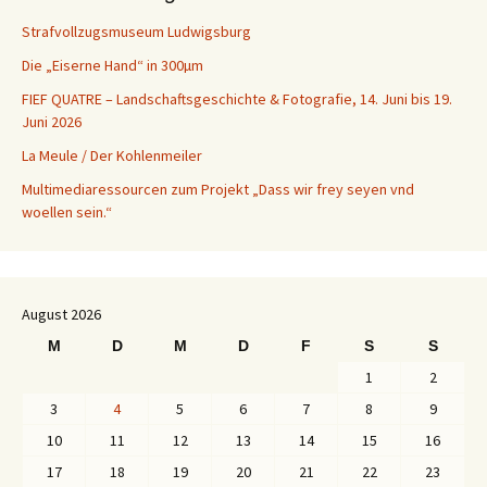
Strafvollzugsmuseum Ludwigsburg
Die „Eiserne Hand“ in 300µm
FIEF QUATRE – Landschaftsgeschichte & Fotografie, 14. Juni bis 19.
Juni 2026
La Meule / Der Kohlenmeiler
Multimediaressourcen zum Projekt „Dass wir frey seyen vnd
woellen sein.“
August 2026
M
D
M
D
F
S
S
1
2
3
4
5
6
7
8
9
10
11
12
13
14
15
16
17
18
19
20
21
22
23