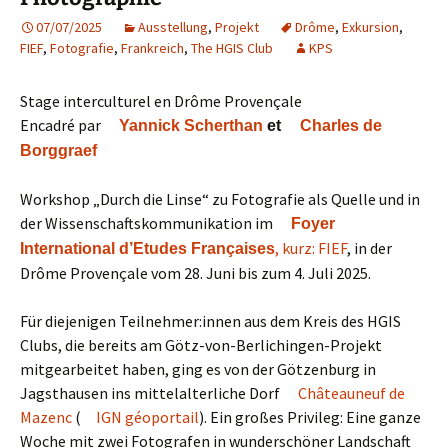
07/07/2025
Ausstellung
,
Projekt
Drôme
,
Exkursion
,
FIEF
,
Fotografie
,
Frankreich
,
The HGIS Club
KPS
Stage interculturel en Drôme Provençale
Encadré par
Yannick Scherthan
et
Charles de
Borggraef
Workshop „Durch die Linse“ zu Fotografie als Quelle und in
der Wissenschaftskommunikation im
Foyer
, kurz: FIEF
, in der
International d’Etudes Françaises
Drôme Provençale vom 28. Juni bis zum 4. Juli 2025.
Für diejenigen Teilnehmer:innen aus dem Kreis des HGIS
Clubs, die bereits am Götz-von-Berlichingen-Projekt
mitgearbeitet haben, ging es von der Götzenburg in
Jagsthausen ins mittelalterliche Dorf
Châteauneuf de
Mazenc
(
IGN géoportail
). Ein großes Privileg: Eine ganze
Woche mit zwei Fotografen in wunderschöner Landschaft