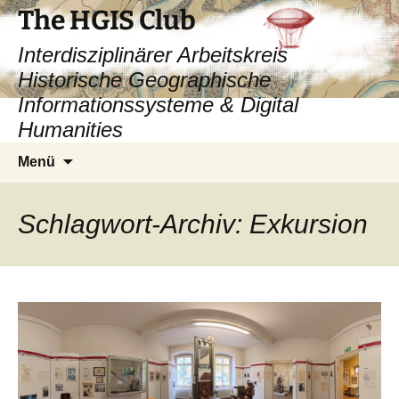
Zum
The HGIS Club
Inhalt
Interdisziplinärer Arbeitskreis
springen
Historische Geographische
Informationssysteme & Digital
Humanities
Suchen
Menü
nach:
Schlagwort-Archiv: Exkursion