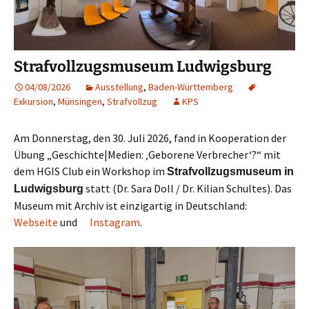
Strafvollzugsmuseum Ludwigsburg
04/08/2026
Ausstellung
,
Baden-Württemberg
Exkursion
,
Münsingen
,
Strafvollzug
KPS
Am Donnerstag, den 30. Juli 2026, fand in Kooperation der
Übung „Geschichte|Medien: ‚Geborene Verbrecher‘?“ mit
dem HGIS Club ein Workshop im
Strafvollzugsmuseum in
statt (Dr. Sara Doll / Dr. Kilian Schultes). Das
Ludwigsburg
Museum mit Archiv ist einzigartig in Deutschland:
Webseite
und
Instagram
.