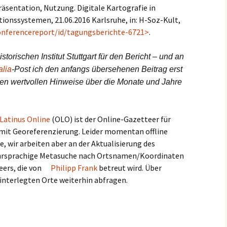
räsentation, Nutzung. Digitale Kartografie in
ionssystemen, 21.06.2016 Karlsruhe, in: H-Soz-Kult,
nferencereport/id/tagungsberichte-6721>
.
rischen Institut Stuttgart für den Bericht – und an
alia
-Post ich den anfangs übersehenen Beitrag erst
ren wertvollen Hinweise über die Monate und Jahre
 Latinus Online
(OLO) ist der Online-Gazetteer für
it Georeferenzierung. Leider momentan offline
, wir arbeiten aber an der Aktualisierung des
ehrsprachige Metasuche nach Ortsnamen/Koordinaten
eers, die von
Philipp Frank
betreut wird. Über
interlegten Orte weiterhin abfragen.