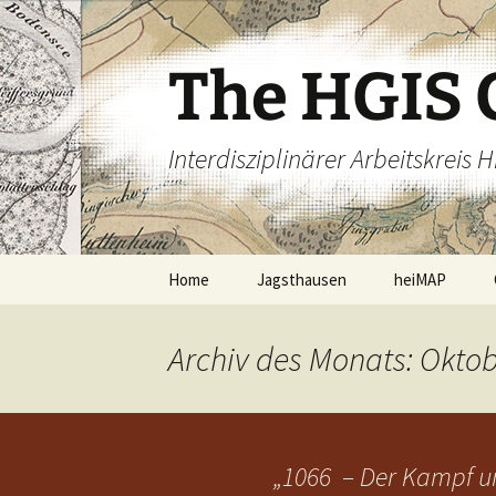
Zum
Inhalt
springen
The HGIS 
Interdisziplinärer Arbeitskreis
Home
Jagsthausen
heiMAP
Archiv des Monats: Okto
„1066 – Der Kampf u