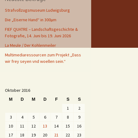
Strafvollzugsmuseum Ludwigsburg
Die „Eiserne Hand“ in 300µm
FIEF QUATRE – Landschaftsgeschichte &
Fotografie, 14. Juni bis 19. Juni 2026
La Meule / Der Kohlenmeiler
Multimediaressourcen zum Projekt „Dass
wir frey seyen vnd woellen sein.“
Oktober 2016
M
D
M
D
F
S
S
1
2
3
4
5
6
7
8
9
10
11
12
13
14
15
16
17
18
19
20
21
22
23