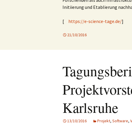
Forschenden als auch Infrastrukt
Initiierung und Etablierung nachh
[
https://e-science-tage.de/
]
21/10/2016
Tagungsberic
Projektvors
Karlsruhe
13/10/2016
Projekt
,
Software
,