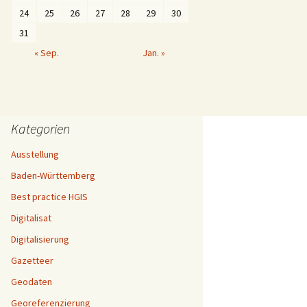
24
25
26
27
28
29
30
31
« Sep.
Jan. »
Kategorien
Ausstellung
Baden-Württemberg
Best practice HGIS
Digitalisat
Digitalisierung
Gazetteer
Geodaten
Georeferenzierung