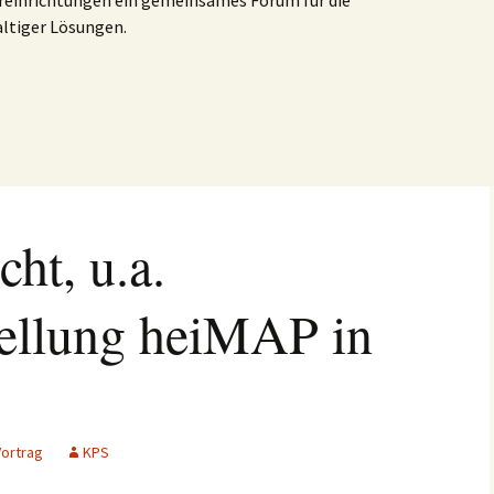
ureinrichtungen ein gemeinsames Forum für die
altiger Lösungen.
ht, u.a.
tellung heiMAP in
Vortrag
KPS