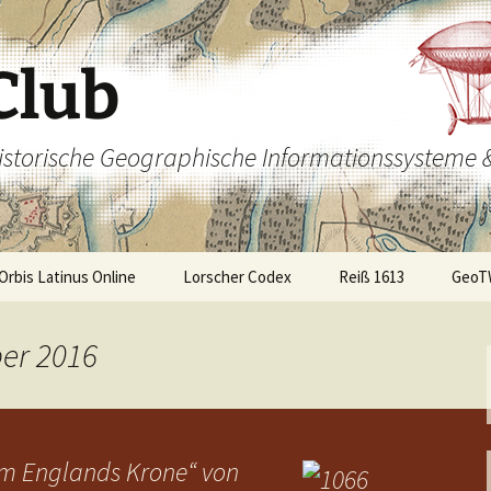
Club
 Historische Geographische Informationssysteme 
Orbis Latinus Online
Lorscher Codex
Reiß 1613
GeoT
ber 2016
m Englands Krone“ von