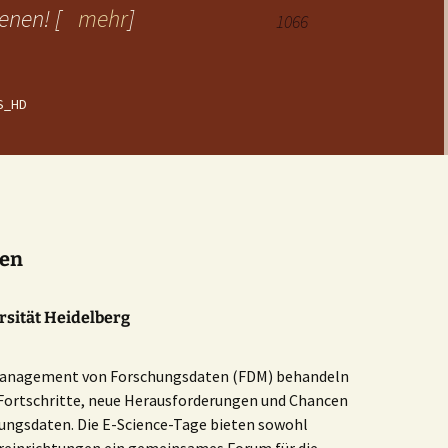
enen! [
mehr
]
1066
S_HD
gen
ersität Heidelberg
Management von Forschungsdaten (FDM) behandeln
 Fortschritte, neue Herausforderungen und Chancen
chungsdaten. Die E-Science-Tage bieten sowohl