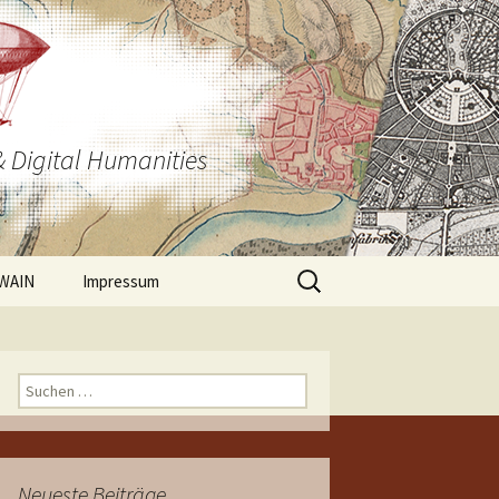
& Digital Humanities
Suchen
WAIN
Impressum
nach:
Suchen
nach:
Neueste Beiträge