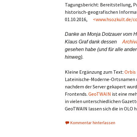
Tagungsbericht: Bereitstellung, P
historisch-geografischen Informat
01.10.2016,
<www.hsozkult.de/co
Danke an Monja Dotzauer vom Histo
Klaus Graf dank dessen
Archiv
gesehen habe (und für alle ande
hinweg).
Kleine Ergänzung zum Text:
Orbis
Lateinische-Moderne-Ortsnamen m
nachdem der Server gekapert wurde
Frontends.
GeoTWAIN
ist eine m
in vielen unterschiedlichen Gazett
GeoTWAIN lassen sich die in OLO h
Kommentar hinterlassen