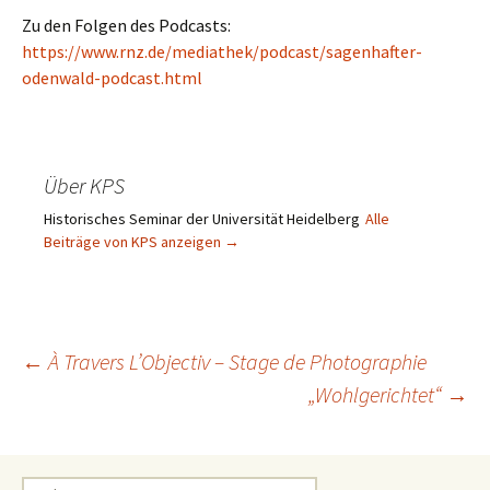
Zu den Folgen des Podcasts:
https://www.rnz.de/mediathek/podcast/sagenhafter-
odenwald-podcast.html
Über KPS
Historisches Seminar der Universität Heidelberg
Alle
Beiträge von KPS anzeigen
→
Beitragsnavigation
←
À Travers L’Objectiv – Stage de Photographie
„Wohlgerichtet“
→
Suchen