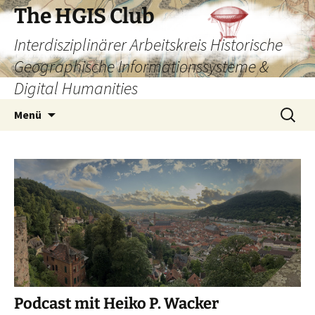
Zum
The HGIS Club
Inhalt
Interdisziplinärer Arbeitskreis Historische
springen
Geographische Informationssysteme &
Digital Humanities
Suchen
Menü
nach:
Podcast mit Heiko P. Wacker