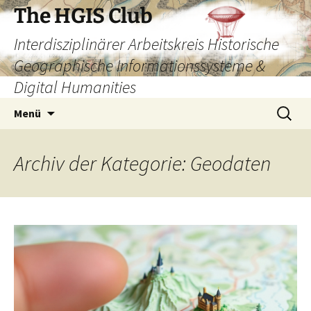
Zum
The HGIS Club
Inhalt
Interdisziplinärer Arbeitskreis Historische
springen
Geographische Informationssysteme &
Digital Humanities
Suchen
Menü
nach:
Archiv der Kategorie: Geodaten