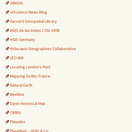
GBHGIS
GIScience News Blog
Harvard Geospatial Library
HGIS de las Indias 1701-1808
HGIS Germany
Holocaust Geographies Collaborative
LEO-BW
Locating London's Past
Mapping Gothic France
Natural Earth
Neatline
Open Historical Map
ORBIS
Pleiades
Plejadium – HGIS & Co.