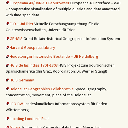
Europeana 4D/DARIAH GeoBrowser
Europeana 4D interface – e4D
– comparative visualisation of multiple queries and data annotated
with time span data
FuD – Uni Trier
Virtuelle Forschungsumgebung für die
Geisteswissenschaften, Universität Trier
GBHGIS
Great Britain Historical Geographical Information System
Harvard Geospatial Library
Heidelberger historische Bestände – UB Heidelberg
HGIS de las Indias 1701-1808
HGIS Projekt zum bourbonischen
Spanischamerika (Uni Graz, Koordination: Dr. Werner Stangl)
HGIS Germany
Holocaust Geographies Collaborative
Space, geography,
concentration, movement, place of the Holocaust
LEO-BW
Landeskundliches Informationssystem für Baden-
Württemberg
Locating London's Past
Mapire
Historische Karten der Habsburger Monarchie