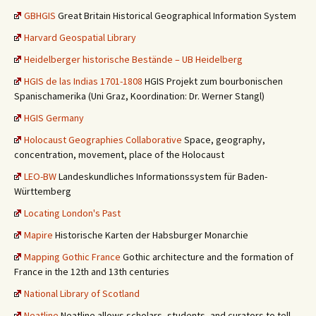
GBHGIS
Great Britain Historical Geographical Information System
Harvard Geospatial Library
Heidelberger historische Bestände – UB Heidelberg
HGIS de las Indias 1701-1808
HGIS Projekt zum bourbonischen
Spanischamerika (Uni Graz, Koordination: Dr. Werner Stangl)
HGIS Germany
Holocaust Geographies Collaborative
Space, geography,
concentration, movement, place of the Holocaust
LEO-BW
Landeskundliches Informationssystem für Baden-
Württemberg
Locating London's Past
Mapire
Historische Karten der Habsburger Monarchie
Mapping Gothic France
Gothic architecture and the formation of
France in the 12th and 13th centuries
National Library of Scotland
Neatline
Neatline allows scholars, students, and curators to tell