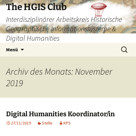
Zum
The HGIS Club
Inhalt
Interdisziplinärer Arbeitskreis Historische
springen
Geographische Informationssysteme &
Digital Humanities
Suchen
Menü
nach:
Archiv des Monats: November
2019
Digital Humanities Koordinator/in
27/11/2019
Stelle
KPS