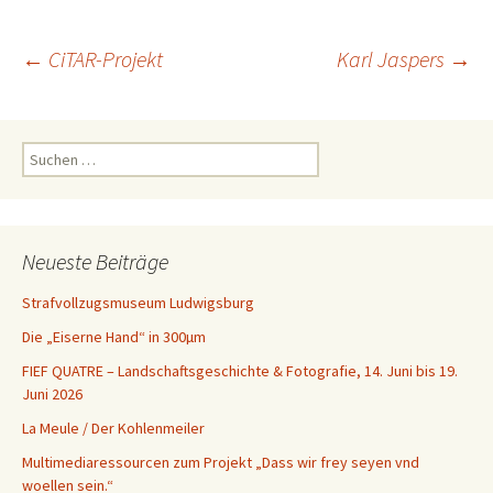
Beitragsnavigation
←
CiTAR-Projekt
Karl Jaspers
→
Suchen
nach:
Neueste Beiträge
Strafvollzugsmuseum Ludwigsburg
Die „Eiserne Hand“ in 300µm
FIEF QUATRE – Landschaftsgeschichte & Fotografie, 14. Juni bis 19.
Juni 2026
La Meule / Der Kohlenmeiler
Multimediaressourcen zum Projekt „Dass wir frey seyen vnd
woellen sein.“