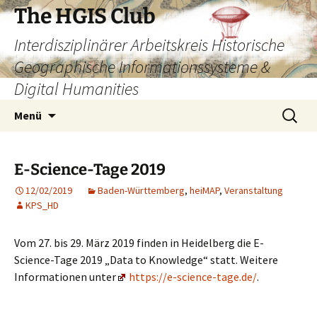
Zum
The HGIS Club
Inhalt
Interdisziplinärer Arbeitskreis Historische
springen
Geographische Informationssysteme &
Digital Humanities
Suchen
Menü
nach:
E-Science-Tage 2019
12/02/2019
Baden-Württemberg
,
heiMAP
,
Veranstaltung
KPS_HD
Vom 27. bis 29. März 2019 finden in Heidelberg die E-
Science-Tage 2019 „Data to Knowledge“ statt. Weitere
Informationen unter
https://e-science-tage.de/
.