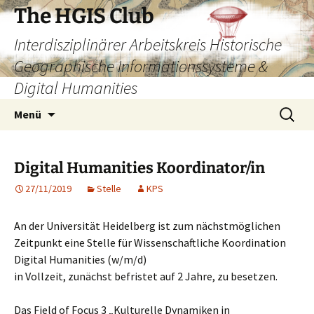
Zum
The HGIS Club
Inhalt
Interdisziplinärer Arbeitskreis Historische
springen
Geographische Informationssysteme &
Digital Humanities
Suchen
Menü
nach:
Digital Humanities Koordinator/in
27/11/2019
Stelle
KPS
An der Universität Heidelberg ist zum nächstmöglichen
Zeitpunkt eine Stelle für Wissenschaftliche Koordination
Digital Humanities (w/m/d)
in Vollzeit, zunächst befristet auf 2 Jahre, zu besetzen.
Das Field of Focus 3 „Kulturelle Dynamiken in