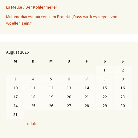
La Meule / Der Kohlenmeiler
Multimediaressourcen zum Projekt „Dass wir frey seyen vnd
woellen sein.“
August 2026
M
D
M
D
F
S
S
1
2
3
4
5
6
7
8
9
10
11
12
13
14
15
16
17
18
19
20
21
22
23
24
25
26
27
28
29
30
31
« Juli