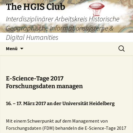
Zum
The HGIS Club
Inhalt
Interdisziplinärer Arbeitskreis Historische
springen
Geographische Informationssysteme &
Digital Humanities
Suchen
Menü
nach:
E-Science-Tage 2017
Forschungsdaten managen
16. – 17. März 2017 an der Universität Heidelberg
Mit einem Schwerpunkt auf dem Management von
Forschungsdaten (FDM) behandeln die E-Science-Tage 2017