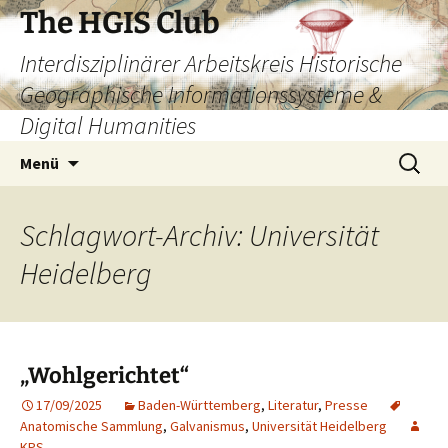
Zum
The HGIS Club
Inhalt
Interdisziplinärer Arbeitskreis Historische
springen
Geographische Informationssysteme &
Digital Humanities
Suchen
Menü
nach:
Schlagwort-Archiv: Universität
Heidelberg
„Wohlgerichtet“
17/09/2025
Baden-Württemberg
,
Literatur
,
Presse
Anatomische Sammlung
,
Galvanismus
,
Universität Heidelberg
KPS