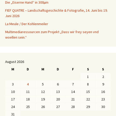
Die „Eiserne Hand“ in 300µm
FIEF QUATRE – Landschaftsgeschichte & Fotografie, 14. Juni bis 19.
Juni 2026
La Meule / Der Kohlenmeiler
Multimediaressourcen zum Projekt „Dass wir frey seyen vnd
woellen sein.“
August 2026
M
D
M
D
F
S
S
1
2
3
4
5
6
7
8
9
10
11
12
13
14
15
16
17
18
19
20
21
22
23
24
25
26
27
28
29
30
31