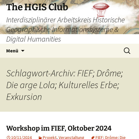
Zum
The HGIS Club
Inhalt
Interdisziplinärer Arbeitskreis Historische
springen
Geographische Informationssysteme &
Digital Humanities
Suchen
Menü
nach:
Schlagwort-Archiv: FIEF; Drôme;
Die arge Lola; Kulturelles Erbe;
Exkursion
Workshop im FIEF, Oktober 2024
10/11/2024
Projekt
,
Veranstaltung
FIEF; Drôme; Die