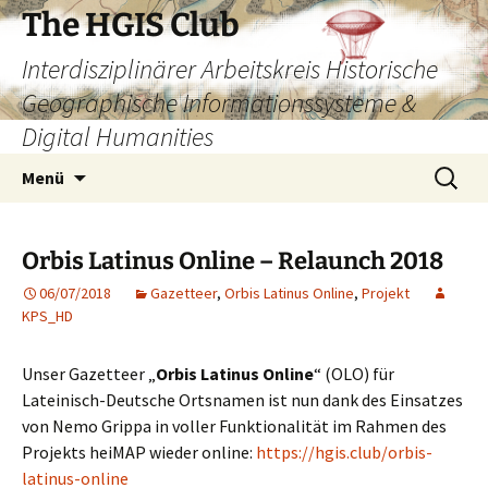
Zum
The HGIS Club
Inhalt
Interdisziplinärer Arbeitskreis Historische
springen
Geographische Informationssysteme &
Digital Humanities
Suchen
Menü
nach:
Orbis Latinus Online – Relaunch 2018
06/07/2018
Gazetteer
,
Orbis Latinus Online
,
Projekt
KPS_HD
Unser Gazetteer „
Orbis Latinus Online
“ (OLO) für
Lateinisch-Deutsche Ortsnamen ist nun dank des Einsatzes
von Nemo Grippa in voller Funktionalität im Rahmen des
Projekts heiMAP wieder online:
https://hgis.club/orbis-
latinus-online