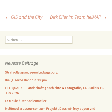
Beitragsnavigation
←
GIS and the City
Dirk Eller im Team heiMAP
→
Suchen
nach:
Neueste Beiträge
Strafvollzugsmuseum Ludwigsburg
Die „Eiserne Hand“ in 300µm
FIEF QUATRE – Landschaftsgeschichte & Fotografie, 14. Juni bis 19.
Juni 2026
La Meule / Der Kohlenmeiler
Multimediaressourcen zum Projekt „Dass wir frey seyen vnd