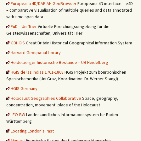
Europeana 4D/DARIAH GeoBrowser
Europeana 4D interface – e4D
– comparative visualisation of multiple queries and data annotated
with time span data
FuD – Uni Trier
Virtuelle Forschungsumgebung für die
Geisteswissenschaften, Universität Trier
GBHGIS
Great Britain Historical Geographical Information System
Harvard Geospatial Library
Heidelberger historische Bestände – UB Heidelberg
HGIS de las Indias 1701-1808
HGIS Projekt zum bourbonischen
Spanischamerika (Uni Graz, Koordination: Dr. Werner Stangl)
HGIS Germany
Holocaust Geographies Collaborative
Space, geography,
concentration, movement, place of the Holocaust
LEO-BW
Landeskundliches Informationssystem für Baden-
Württemberg
Locating London's Past
Mapire
Historische Karten der Habsburger Monarchie