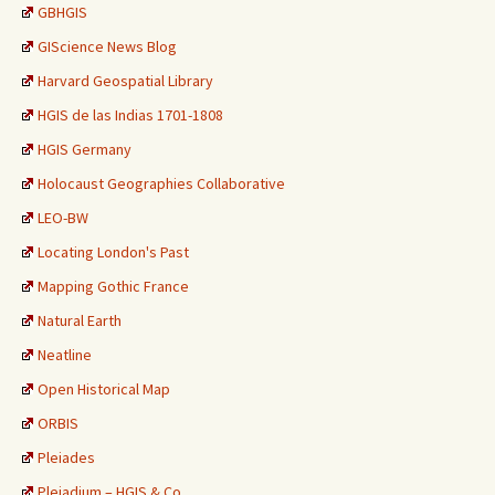
GBHGIS
GIScience News Blog
Harvard Geospatial Library
HGIS de las Indias 1701-1808
HGIS Germany
Holocaust Geographies Collaborative
LEO-BW
Locating London's Past
Mapping Gothic France
Natural Earth
Neatline
Open Historical Map
ORBIS
Pleiades
Plejadium – HGIS & Co.