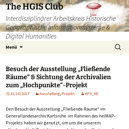
Zum
The HGIS Club
Inhalt
Interdisziplinärer Arbeitskreis Historische
springen
Geographische Informationssysteme &
Digital Humanities
Suchen
Menü
nach:
Besuch der Ausstellung „Fließende
Räume“ & Sichtung der Archivalien
zum „Hochpunkte“-Projekt
21/10/2017
Ausstellung
,
Projekt
KPS_HD
Den Besuch der Ausstellung „Fließende Räume“ im
Generallandesarchiv Karlsruhe im Rahmen des heiMAP-
Projekts haben wir genutzt, um uns die unserem