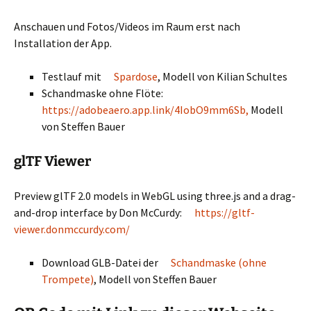
Anschauen und Fotos/Videos im Raum erst nach
Installation der App.
Testlauf mit
Spardose
, Modell von Kilian Schultes
Schandmaske ohne Flöte:
https://adobeaero.app.link/4IobO9mm6Sb,
Modell
von Steffen Bauer
glTF Viewer
Preview glTF 2.0 models in WebGL using three.js and a drag-
and-drop interface by Don McCurdy:
https://gltf-
viewer.donmccurdy.com/
Download GLB-Datei der
Schandmaske (ohne
Trompete)
, Modell von Steffen Bauer