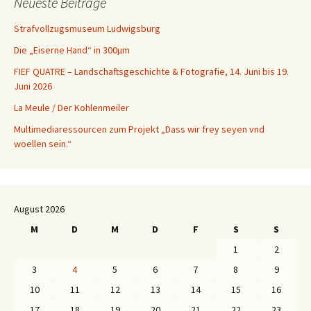
Neueste Beiträge
Strafvollzugsmuseum Ludwigsburg
Die „Eiserne Hand“ in 300µm
FIEF QUATRE – Landschaftsgeschichte & Fotografie, 14. Juni bis 19.
Juni 2026
La Meule / Der Kohlenmeiler
Multimediaressourcen zum Projekt „Dass wir frey seyen vnd
woellen sein.“
August 2026
M
D
M
D
F
S
S
1
2
3
4
5
6
7
8
9
10
11
12
13
14
15
16
17
18
19
20
21
22
23